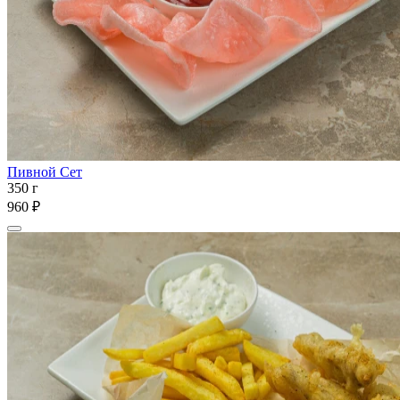
Пивной Сет
350 г
960 ₽