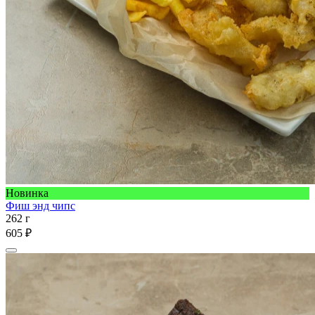
Новинка
Фиш энд чипс
262 г
605 ₽