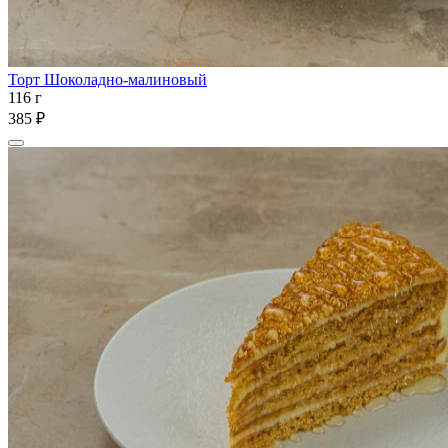
Торт Шоколадно-малиновый
116 г
385 ₽