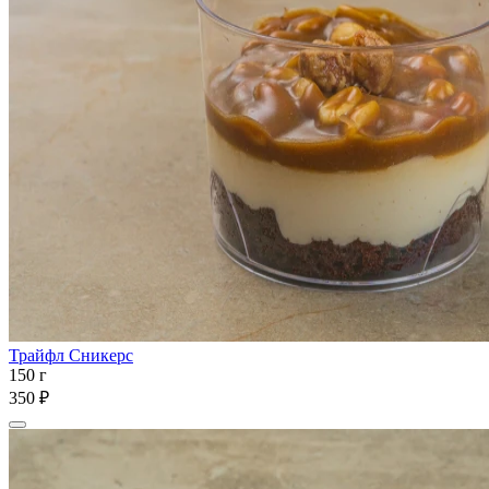
Трайфл Сникерс
150 г
350 ₽