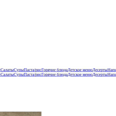
и
Салаты
Супы
Паста/рис
Горячие блюда
Детское меню
Десерты
Нап
и
Салаты
Супы
Паста/рис
Горячие блюда
Детское меню
Десерты
Нап