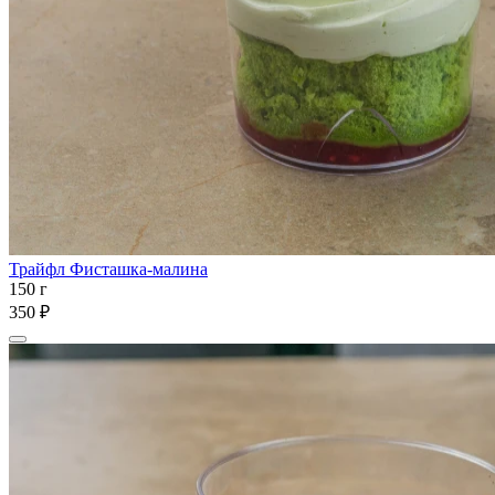
Трайфл Фисташка-малина
150 г
350 ₽