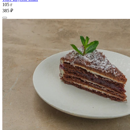
105 г
385 ₽