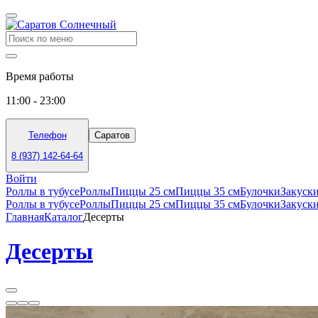
Время работы
11:00 - 23:00
Телефон
Саратов
8 (937) 142-64-64
Войти
Роллы в тубусе
Роллы
Пиццы 25 см
Пиццы 35 см
Булочки
Закуск
Роллы в тубусе
Роллы
Пиццы 25 см
Пиццы 35 см
Булочки
Закуск
Главная
Каталог
Десерты
Десерты