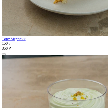
Торт Медовик
150 г
350 ₽