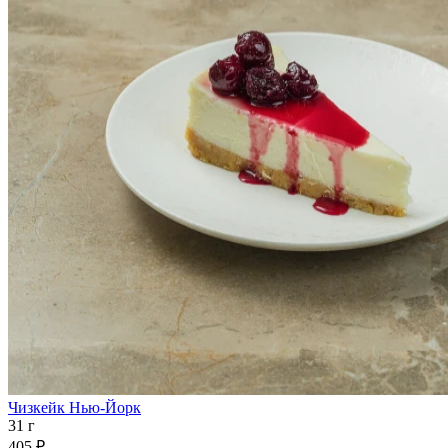
Чизкейк Нью-Йорк
31 г
405 ₽